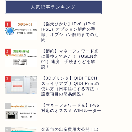
FIRE
FIRE
人気記事ランキング
【楽天ひかり】IPv6（IPv6
1
IPoE）オプション解約の手
順、オプション解約までの期
間
【節約】マネーフォワード光
2
に乗換えてみた！（USEN光
【節約】LIBMO株主優待の300株保
【節約】
01）速度、手続きなどを解
説！
有で半年使って感じたメリット・デ
みしてみ
メリット
【3Dプリンタ】QIDI TECH
3
スライサアプリ QIDI Printの
使い方（日本語にする方法 ＋
2023年8月27日
設定項目の簡易解説）
【マネーフォワード光】IPv6
4
FIRE
FIRE
対応のオススメ WIFIルーター
金沢市の出産費用大公開！出
5