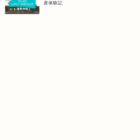
産体験記
【マネーフォワード お金の相談】
【マネー
FIREについてFPに相談してみた！
オススメ 
2023年3月21日
FIRE
FIRE
【節約】LIBMO株主優待の申込みし
【節約】