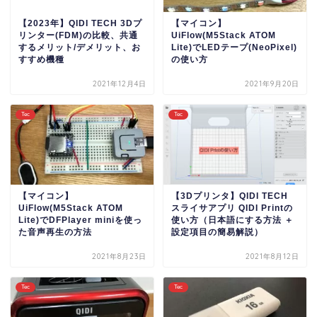
【2023年】QIDI TECH 3Dプ
【マイコン】
リンター(FDM)の比較、共通
UiFlow(M5Stack ATOM
するメリット/デメリット、お
Lite)でLEDテープ(NeoPixel)
すすめ機種
の使い方
2021年12月4日
2021年9月20日
Tec
Tec
【マイコン】
【3Dプリンタ】QIDI TECH
UiFlow(M5Stack ATOM
スライサアプリ QIDI Printの
Lite)でDFPlayer miniを使っ
使い方（日本語にする方法 ＋
た音声再生の方法
設定項目の簡易解説）
2021年8月23日
2021年8月12日
Tec
Tec