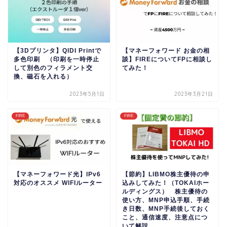
【3Dプリンタ】QIDI Printで
【マネーフォワード お金の相
多色印刷 （印刷を一時停止
談】FIREについてFPに相談し
して別色のフィラメント交
てみた！
換、磁石を入れる）
2023年5月1日
2023年3月21日
FIRE
FIRE
【マネーフォワード光】IPv6
【節約】LIBMO株主優待の申
対応のオススメ WIFIルーター
込みしてみた！（TOKAIホー
ルディングス） 株主優待の
使い方、MNP申込手順、手続
き日数、MNP手続後しておく
こと、通信速度、注意点につ
いて解説