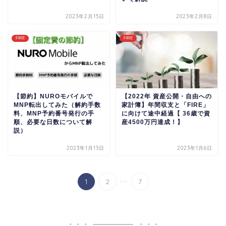
2023年2月15日
2023年2月8日
FIRE
FIRE
【節約】NUROモバイルで
【2022年 資産公開・自由への
MNP転出してみた（解約手数
家計簿】年間収支と「FIRE」
料、MNP予約番号発行の手
に向けて途中経過【 36歳で資
順、必要な日数について解
産4500万円達成！】
説）
2023年1月13日
2023年1月6日
...
1
2
7