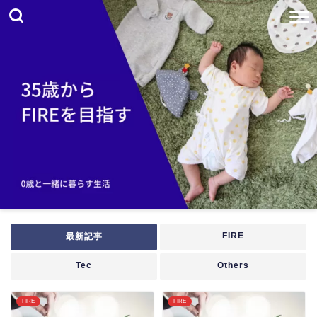
FIRE
最新記事
Tec
Others
FIRE
FIRE