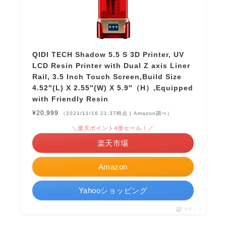
QIDI TECH Shadow 5.5 S 3D Printer, UV
LCD Resin Printer with Dual Z axis Liner
Rail, 3.5 Inch Touch Screen,Build Size
4.52″(L) X 2.55″(W) X 5.9″（H）,Equipped
with Friendly Resin
¥20,999
（2021/11/16 21:37時点 | Amazon調べ）
＼楽天ポイント4倍セール！／
楽天市場
Amazon
Yahooショッピング
ポチップ