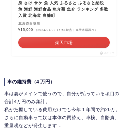
身 さけ サケ 魚 人気 ふるさと ふるさと納税
魚 海鮮 海鮮食品 魚介類 魚介 ランキング 多数
入賞 北海道 白糠町
北海道白糠町
¥15,000
（2024/01/03 15:51時点 | 楽天市場調べ）
楽天市場
ポチップ
車の維持費（4 万円）
車は妻がメインで使うので、自分が払っている項目の
合計4万円のみ集計。
私が把握している費用だけでも今年１年間で約20万。
さらに自動車って奴は本体の買替え、車検、自賠責、
重量税などが発生します…