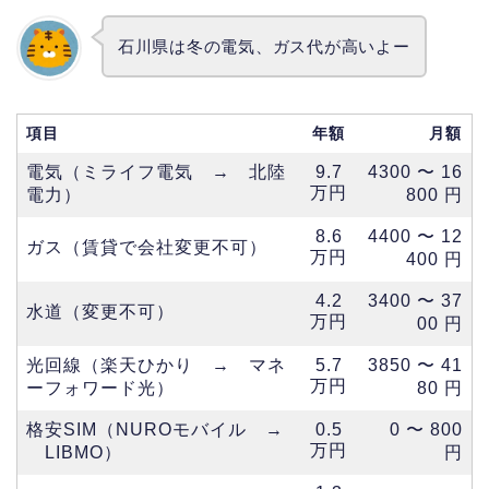
石川県は冬の電気、ガス代が高いよー
項目
年額
月額
電気（ミライフ電気 → 北陸
9.7
4300 〜 16
万円
電力）
800 円
8.6
4400 〜 12
ガス（賃貸で会社変更不可）
万円
400 円
4.2
3400 〜 37
水道（変更不可）
万円
00 円
光回線（楽天ひかり → マネ
5.7
3850 〜 41
万円
ーフォワード光）
80 円
格安SIM（NUROモバイル →
0.5
0 〜 800
万円
LIBMO）
円