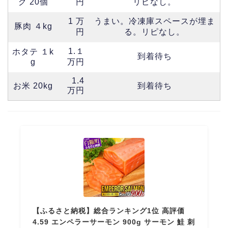
グ 20個
円
リピなし。
1 万
うまい。冷凍庫スペースが埋ま
豚肉 ４kg
円
る。リピなし。
1.１
ホタテ １k
到着待ち
g
万円
1.4
お米 20kg
到着待ち
万円
【ふるさと納税】総合ランキング1位 高評価
4.59 エンペラーサーモン 900g サーモン 鮭 刺