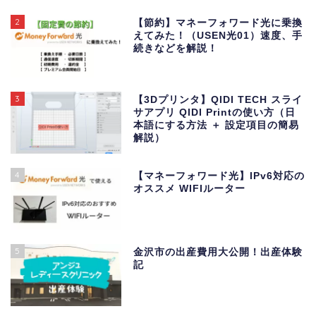
2
【節約】マネーフォワード光に乗換
えてみた！（USEN光01）速度、手
続きなどを解説！
3
【3Dプリンタ】QIDI TECH スライ
サアプリ QIDI Printの使い方（日
本語にする方法 ＋ 設定項目の簡易
解説）
4
【マネーフォワード光】IPv6対応の
オススメ WIFIルーター
5
金沢市の出産費用大公開！出産体験
記