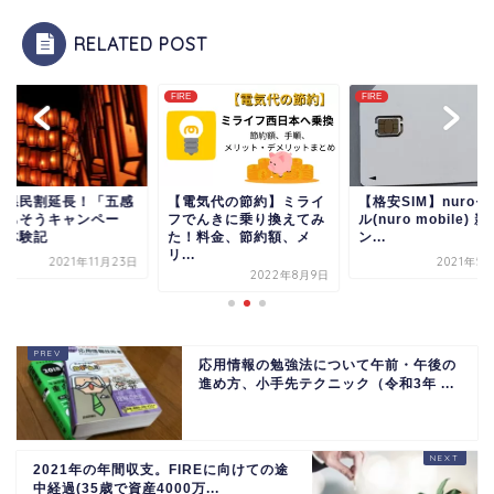
RELATED POST
FIRE
FIRE
電気代の節約】ミライ
【格安SIM】nuroモバイ
石川県民割延長！「
でんきに乗り換えてみ
ル(nuro mobile) 新プラ
にごちそうキャンペ
！料金、節約額、メ
ン...
ン」体験記
.
2021年5月12日
2021年11
2022年8月9日
応用情報の勉強法について午前・午後の
進め方、小手先テクニック（令和3年 ...
2021年の年間収支。FIREに向けての途
中経過(35歳で資産4000万...