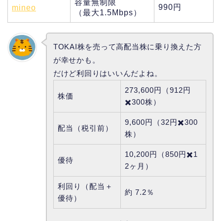
容量無制限
990円
mineo
（最大1.5Mbps）
TOKAI株を売って高配当株に乗り換えた方
が幸せかも。
だけど利回りはいいんだよね。
273,600円（912円
株価
✖️300株）
9,600円（32円✖️300
配当（税引前）
株）
10,200円（850円✖️1
優待
2ヶ月）
利回り（配当＋
約 7.2％
優待）