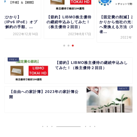
楽天ひかり】
【節約】LIBMO株主優待
【固定費の削減】楽
v6（IPv6 IPoE）オプ
の継続申込みしてみた！
かりから他社の光コ
ン解約の手順、...
（株主優待２回目）
へ乗換える方法（事
者...
2022年12月14日
2023年8月17日
2022年12
【節約】LIBMO株主優待の継続申込みし
てみた！（株主優待２回目）
【自由への家計簿】2023年の家計簿公
開