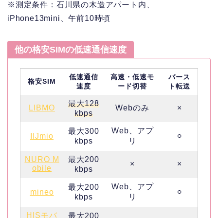
※測定条件：石川県の木造アパート内、
iPhone13mini、午前10時頃
他の格安SIMの低速通信速度
低速通信
高速・低速モ
バース
格安SIM
速度
ード切替
ト転送
最大128
LIBMO
Webのみ
×
kbps
Web、アプ
最大300
IIJmio
⚪︎
kbps
リ
NURO M
最大200
×
×
obile
kbps
Web、アプ
最大200
mineo
⚪︎
kbps
リ
HISモバ
最大200